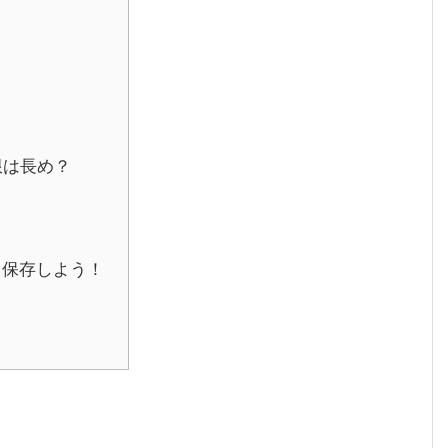
限は長め？
？
て保存しよう！