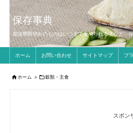
保存事典
賞味期限切れのものはいつまで食べられる？など、
ホーム
お問い合わせ
サイトマップ
プ


ホーム
>
穀類・主食
スポン