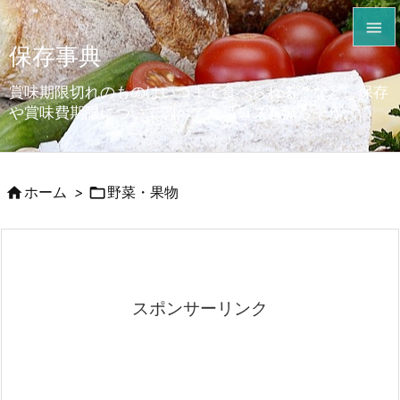

保存事典

メニュ
賞味期限切れのものはいつまで食べられる？など、保存

や賞味費期限について調べて食品ロスを減らそう。
サイド

前へ


ホーム
>
野菜・果物

次へ

検索
スポンサーリンク