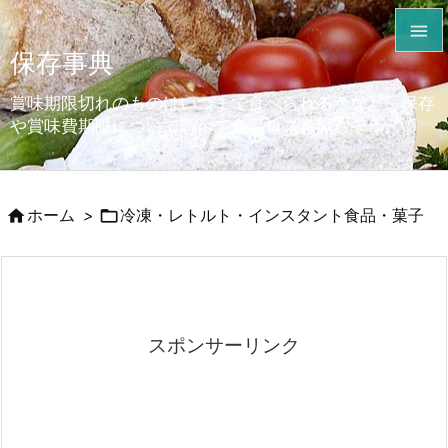

保存事典

メニュ
賞味期限切れのものはいつまで食べられる？など、保存

や賞味費期限について調べて食品ロスを減らそう。
サイド

前へ


ホーム
>
冷凍・レトルト・インスタント食品・菓子

次へ

検索
スポンサーリンク