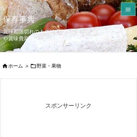

保存事典

メニュ
賞味期限切れのものはいつまで食べられる？など、保存

や賞味費期限について調べて食品ロスを減らそう。
サイド

前へ


ホーム
>
野菜・果物

次へ

検索
スポンサーリンク